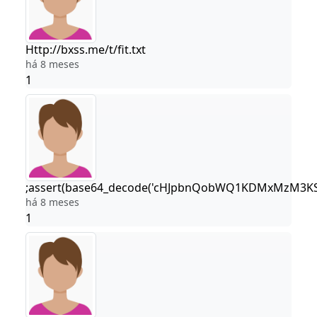
Http://bxss.me/t/fit.txt
há 8 meses
1
;assert(base64_decode('cHJpbnQobWQ1KDMxMzM3KSk
há 8 meses
1