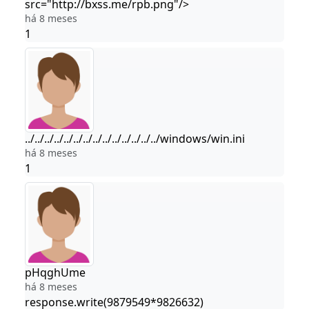
src="http://bxss.me/rpb.png"/>
há 8 meses
1
../../../../../../../../../../../../../../windows/win.ini
há 8 meses
1
pHqghUme
há 8 meses
response.write(9879549*9826632)