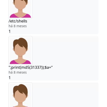
/etc/shells
há 8 meses
1
";print(md5(31337));$a="
há 8 meses
1