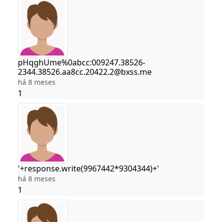
pHqghUme%0abcc:009247.38526-
2344.38526.aa8cc.20422.2@bxss.me
há 8 meses
1
'+response.write(9967442*9304344)+'
há 8 meses
1