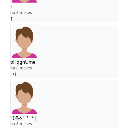
)
há 8 meses
1
pHqghUme
há 8 meses
../1
!(()&&!|*|*|
há 8 meses