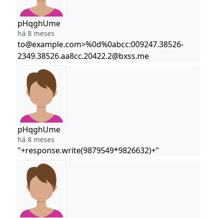
pHqghUme
há 8 meses
to@example.com>%0d%0abcc:009247.38526-
2349.38526.aa8cc.20422.2@bxss.me
pHqghUme
há 8 meses
"+response.write(9879549*9826632)+"