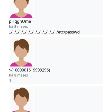
pHqghUme
há 8 meses
../../../../../../../../../../../../../../etc/passwd
${10000016+9999296}
há 8 meses
1