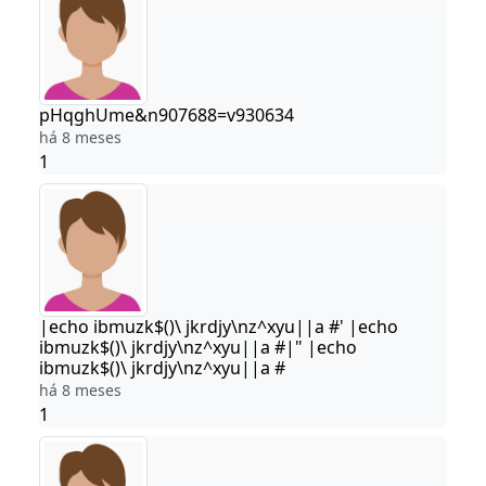
pHqghUme&n907688=v930634
há 8 meses
1
|echo ibmuzk$()\ jkrdjy\nz^xyu||a #' |echo
ibmuzk$()\ jkrdjy\nz^xyu||a #|" |echo
ibmuzk$()\ jkrdjy\nz^xyu||a #
há 8 meses
1