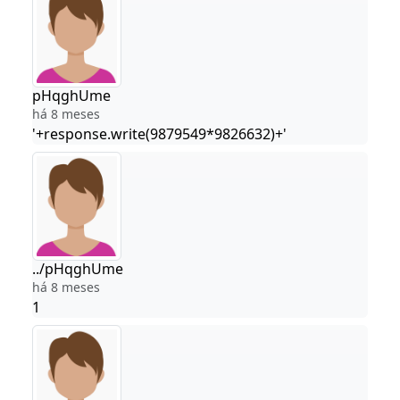
pHqghUme
há 8 meses
'+response.write(9879549*9826632)+'
../pHqghUme
há 8 meses
1