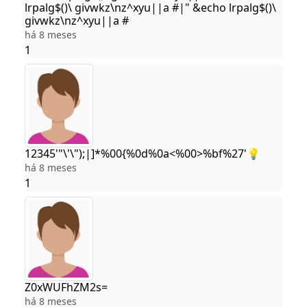
lrpalg$()\ givwkz\nz^xyu||a #|" &echo lrpalg$()\
givwkz\nz^xyu||a #
há 8 meses
1
12345'"\'\");|]*%00{%0d%0a<%00>%bf%27'💡
há 8 meses
1
Z0xWUFhZM2s=
há 8 meses