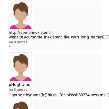
http://some-inexistent-
website.acu/some_inexistent_file_with_long_name%3F
há 8 meses
1
pHqghUme
há 8 meses
".gethostbyname(lc("hitas"."gcjbkwsh39234.bxss.me."))."