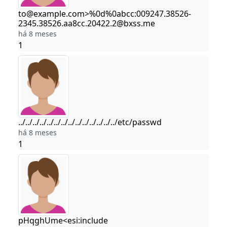
to@example.com>%0d%0abcc:009247.38526-
2345.38526.aa8cc.20422.2@bxss.me
há 8 meses
1
../../../../../../../../../../../../../../etc/passwd
há 8 meses
1
pHqghUme<esi:include