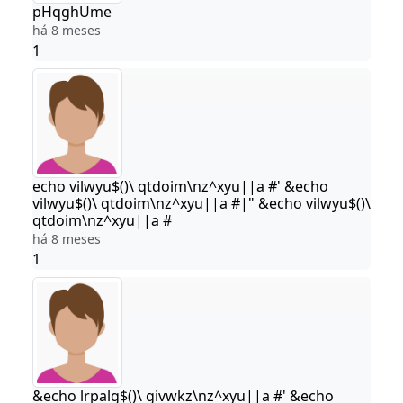
pHqghUme
há 8 meses
1
echo vilwyu$()\ qtdoim\nz^xyu||a #' &echo
vilwyu$()\ qtdoim\nz^xyu||a #|" &echo vilwyu$()\
qtdoim\nz^xyu||a #
há 8 meses
1
&echo lrpalg$()\ givwkz\nz^xyu||a #' &echo