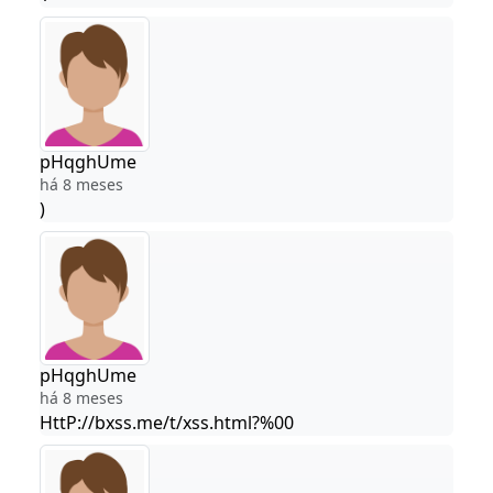
pHqghUme
há 8 meses
)
pHqghUme
há 8 meses
HttP://bxss.me/t/xss.html?%00