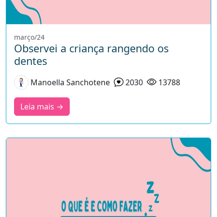
março/24
Observei a criança rangendo os
dentes
Manoella Sanchotene
2030
13788
Leia mais →