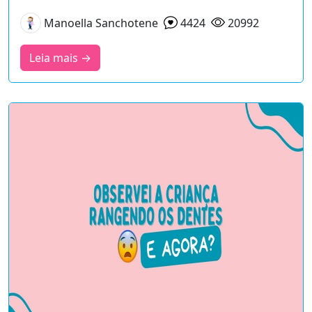
Manoella Sanchotene
4424
20992
Leia mais →