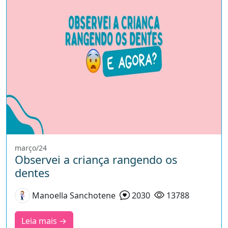
março/24
Observei a criança rangendo os
dentes
Manoella Sanchotene
2030
13788
Leia mais →