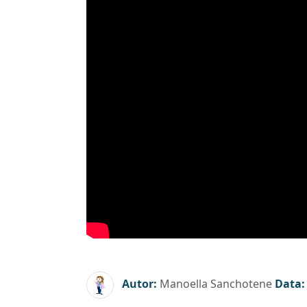
Autor:
Manoella Sanchotene
Data: