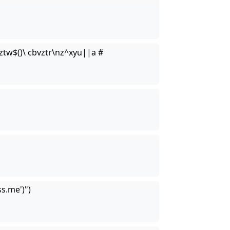
ztw$()\ cbvztr\nz^xyu||a #
s.me')")