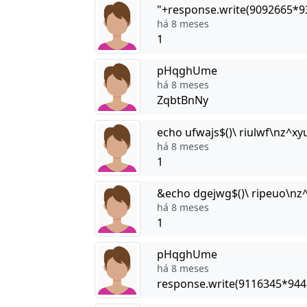
"+response.write(9092665*9
há 8 meses
1
pHqghUme
há 8 meses
ZqbtBnNy
echo ufwajs$()\ riulwf\nz^xy
há 8 meses
1
&echo dgejwg$()\ ripeuo\nz^
há 8 meses
1
pHqghUme
há 8 meses
response.write(9116345*944