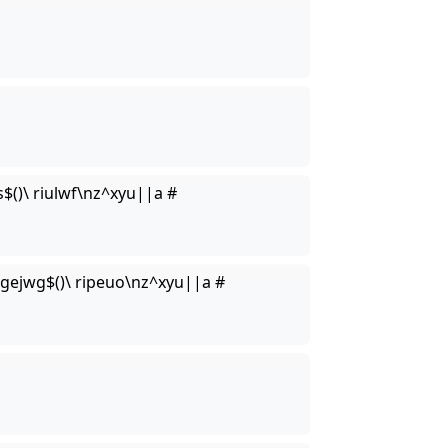
$()\ riulwf\nz^xyu||a #
gejwg$()\ ripeuo\nz^xyu||a #