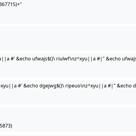
367715)+"
u||a #' &echo ufwajs$()\ riulwf\nz^xyu||a #|" &echo ufwajs
xyu||a #' &echo dgejwg$()\ ripeuo\nz^xyu||a #|" &echo d
5873)